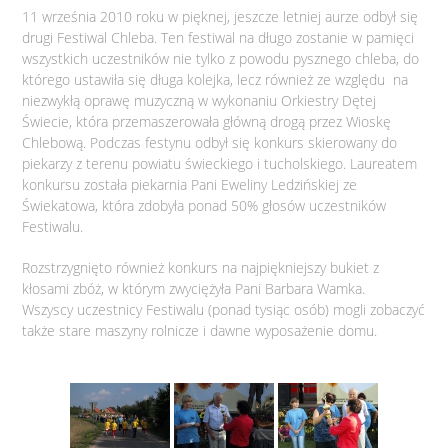
11 września 2010 roku w pięknej, jeszcze letniej aurze odbył się
drugi Festiwal Chleba. Ten festiwal na długo zostanie w pamięci
wszystkich uczestników nie tylko z powodu pysznego chleba, do
którego ustawiła się długa kolejka, lecz również ze względu na
niezwykłą oprawę muzyczną w wykonaniu Orkiestry Dętej
Świecie, która przemaszerowała główną drogą przez Wioskę
Chlebową. Podczas festynu odbył się konkurs skierowany do
piekarzy z terenu powiatu świeckiego i tucholskiego. Laureatem
konkursu została piekarnia Pani Eweliny Ledzińskiej ze
Świekatowa, która zdobyła ponad 50% głosów uczestników
Festiwalu.
Rozstrzygnięto również konkurs na najpiękniejszy bukiet z
kłosami zbóż, w którym zwyciężyła Pani Barbara Wamka.
Wszyscy uczestnicy Festiwalu (ponad tysiąc osób) mogli zobaczyć
także stare maszyny rolnicze i dawne wyposażenie domu.