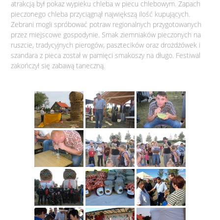
atrakcją był pokaz wypieku chleba w piecu chlebowym. Zapach
pieczonego chleba przyciągnął największą ilość kupujących.
Zebrani mogli spróbować potraw regionalnych przygotowanych
przez miejscowe gospodynie. Smak ziemniaków pieczonych na
ruszcie, tradycyjnych pierogów, pasztecików oraz drożdżówek i
szandara z pieca został w pamięci smakoszy na długo. Festiwal
zakończył się zabawą taneczną.