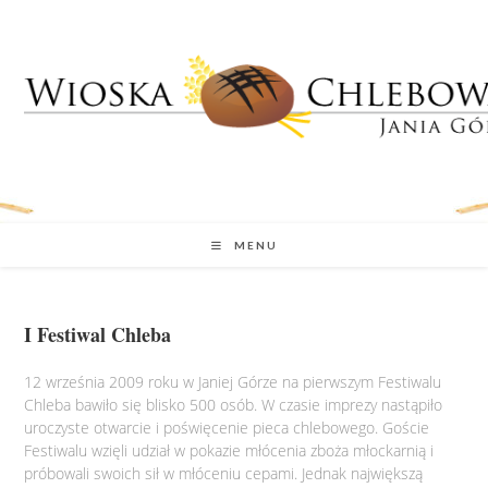
MENU
I Festiwal Chleba
12 września 2009 roku w Janiej Górze na pierwszym Festiwalu
Chleba bawiło się blisko 500 osób. W czasie imprezy nastąpiło
uroczyste otwarcie i poświęcenie pieca chlebowego. Goście
Festiwalu wzięli udział w pokazie młócenia zboża młockarnią i
próbowali swoich sił w młóceniu cepami. Jednak największą