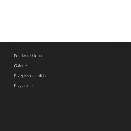
Festiwal chleba
Galerie
Przepisy na chleb
Przyjaciele