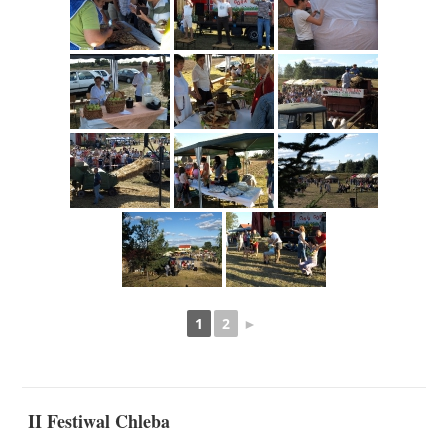
1
2
►
II Festiwal Chleba