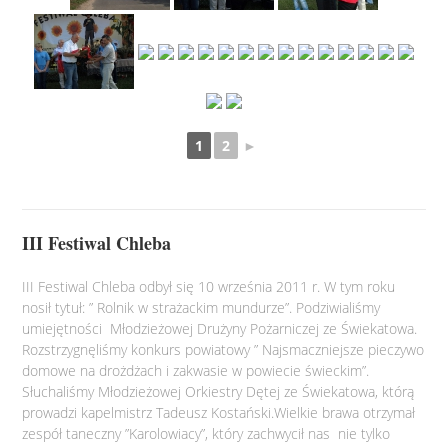
1
2
►
III Festiwal Chleba
III Festiwal Chleba odbył się 10 września 2011 r. W tym roku
nosił tytuł: ” Rolnik w strażackim mundurze”. Podziwialiśmy
umiejętności Młodzieżowej Drużyny Pożarniczej ze Świekatowa.
Rozstrzygnęliśmy konkurs powiatowy ” Najsmaczniejsze pieczywo
domowe na drożdżach i zakwasie w powiecie świeckim”.
Słuchaliśmy Młodzieżowej Orkiestry Dętej ze Świekatowa, którą
prowadzi kapelmistrz Tadeusz Kostański.Wielkie brawa otrzymał
zespół taneczny ”Karolowiacy”, który zachwycił nas nie tylko