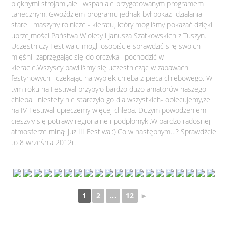
pięknymi strojami,ale i wspaniale przygotowanym programem
tanecznym. Gwoździem programu jednak był pokaz działania
starej maszyny rolniczej- kieratu, który mogliśmy pokazać dzięki
uprzejmości Państwa Wiolety i Janusza Szatkowskich z Tuszyn.
Uczestniczy Festiwalu mogli osobiście sprawdzić siłę swoich
mięśni zaprzęgając się do orczyka i pochodzić w
kieracie.Wszyscy bawiliśmy się uczestnicząc w zabawach
festynowych i czekając na wypiek chleba z pieca chlebowego. W
tym roku na Festiwal przybyło bardzo dużo amatorów naszego
chleba i niestety nie starczyło go dla wszystkich- obiecujemy,że
na IV Festiwal upieczemy więcej chleba. Dużym powodzeniem
cieszyły się potrawy regionalne i podpłomyki.W bardzo radosnej
atmosferze minął już III Festiwal:) Co w następnym…? Sprawdźcie
to 8 września 2012r.
1
2
...
12
►