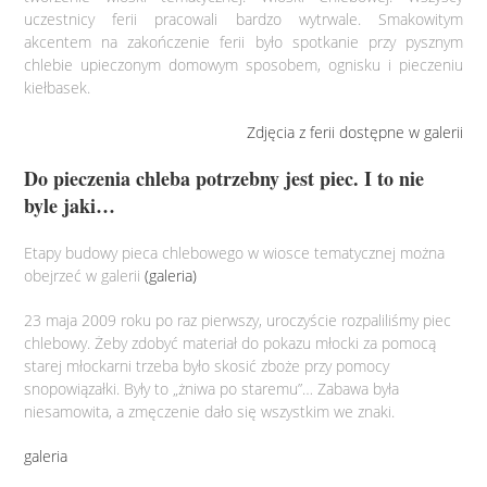
uczestnicy ferii pracowali bardzo wytrwale. Smakowitym
akcentem na zakończenie ferii było spotkanie przy pysznym
chlebie upieczonym domowym sposobem, ognisku i pieczeniu
kiełbasek.
Zdjęcia z ferii dostępne w galerii
Do pieczenia chleba potrzebny jest piec. I to nie
byle jaki…
Etapy budowy pieca chlebowego w wiosce tematycznej można
obejrzeć w galerii
(galeria)
23 maja 2009 roku po raz pierwszy, uroczyście rozpaliliśmy piec
chlebowy. Żeby zdobyć materiał do pokazu młocki za pomocą
starej młockarni trzeba było skosić zboże przy pomocy
snopowiązałki. Były to „żniwa po staremu”… Zabawa była
niesamowita, a zmęczenie dało się wszystkim we znaki.
galeria