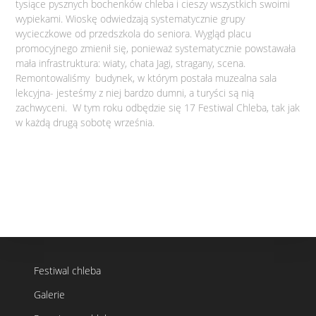
tysiące pysznych bochenków chleba i cieszy wszystkich swoimi
wypiekami. Wioskę odwiedzają systematycznie grupy
wycieczkowe od przedszkola do seniora. Wygląd placu
promocyjnego zmienił się, ponieważ systematycznie powstawała
mała infrastruktura: wiaty, chata Jagi, stragany, scena.
Remontowaliśmy budynek, w którym postała muzealna sala
lekcyjna- jesteśmy z niej bardzo dumni, a turyści są nią
zachwyceni. W tym roku odbędzie się 17 Festiwal Chleba, tak jak
w każdą drugą sobotę września.
Festiwal chleba
Galerie