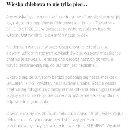
Wioska chlebowa to nie tylko piec…
Aby wioska była rozpoznawalna zdecydowaliśmy się stworzyć jej
logo. Autorem logo Wioski Chlebowej jest Łukasz Zawadzki –
STUDIO STRZELEC w Bydgoszczy. Wykorzystaliśmy logo do
witaczy. Ustawiliśmy je z 4 stron naszej wioski.
Na domach w naszej wiosce wiszą drewniane tabliczki ze
słowem „chleb” w różnych językach świata. Wszyscy mieszkańcy
chętnie je zawiesili. Teraz są one ozdobą naszych domów, a
turyści zastanawiają się, co też tam jest napisane…
Okazuje się, że turystom bardzo podobają się nasze maskotki
BALBINA I PTYŚ. Powstały na I Festiwal Chleba. Goście wioski
chętnie się fotografują z naszymi maskotkami. Na drugi festiwal
przybyła Balbinie i Ptysiowi córeczka, aktualnie szukamy dla niej
odpowiedniego imienia.
Obecnie mamy rok 2026…minęło dużo czasu 18 lat! Jesteśmy już
pełnoletni. W tym czasie piec był 2 razy generalnie
przebudowany i uzyskał wreszcie swoje imię KLEMENS. Wypiekł