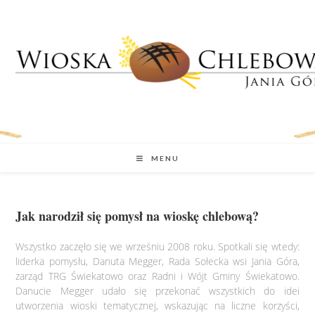
MENU
Jak narodził się pomysł na wioskę chlebową?
Wszystko zaczęło się we wrześniu 2008 roku. Spotkali się wtedy:
liderka pomysłu, Danuta Megger, Rada Sołecka wsi Jania Góra,
zarząd TRG Świekatowo oraz Radni i Wójt Gminy Świekatowo.
Danucie Megger udało się przekonać wszystkich do idei
utworzenia wioski tematycznej, wskazując na liczne korzyści,