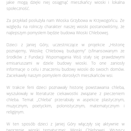
jakie mogą dzięki niej osiągnąć mieszkańcy wioski i lokalna
społeczność.
Za przykład posłużyła nam Wioska Grzybowa w Krzywogońcu. Ze
względu na rolniczy charakter naszej wioski postanowiliśmy, że
najlepszym pomysłem będzie budowa Wioski Chlebowej.
Dzieci z Janiej Góry, uczestniczące w projekcie „Historię
poznajemy, Wioskę Chlebową budujemy” (sfinansowanym ze
środków z Fundacji Wspomagania Wsi) stały się prawdziwymi
emisariuszami w dziele budowy wioski. To one zaniosły
informacje o celu i znaczeniu budowy wioski do swoich domów.
Zaciekawiły naszym pomysłem dorosłych mieszkańców wsi.
W trakcie ferii dzieci poznawały historię powstawania chleba,
wyszukiwały w literaturze ciekawostki związane z pieczeniem
chleba. Temat „Chleba” przerabiały w aspekcie plastycznym,
muzycznym, poetyckim, polonistycznym, matematycznym i
religijnym.
W ten sposób dzieci z Janiej Góry włączyły się aktywnie w
tworzenie wioski tematycznej: Wioski Chlebowej. Wszyscy