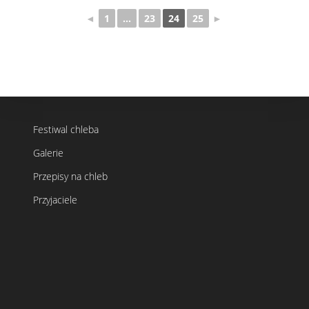
◄
1
...
23
24
25
►
Festiwal chleba
Galerie
Przepisy na chleb
Przyjaciele