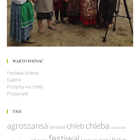
WARTO POZNAĆ
Festiwal chleba
Galerie
Przepisy na chleb
Przyjaciele
TAGI
agroszansa
chleba
chleb
biesiada
ciasteczka
festiwal
festyn