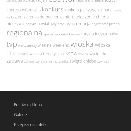
edukacja
Festiwal chleba
cookies
doroty
konkurs
impreza
informacja
konkurs pieczywa
kulinaria
nordic
pieczenie chleba
od ziarenka do bochenka
oferta
walking
pieczywo
promocja
powiatowy
polityka
produkty
prywatność
przepis
regionalna
turysta indywidualny
spacer
spotkanie klasowe
tvp
wioska
Wioska
wieś na weekend
wieloziarnisty
Chlebowa
wioska tematyczna. KSOW
wycieczka
wodnik
zabawa
święto chleba
zdrowy styl życia
ziarno
ścieżka
żywność
Festiwal chleba
Galerie
Przepisy na chleb