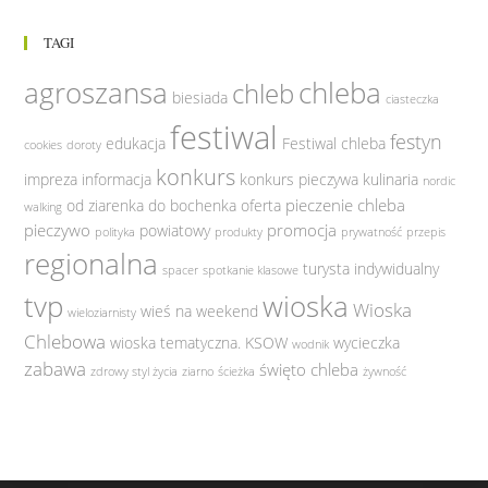
TAGI
agroszansa
chleba
chleb
biesiada
ciasteczka
festiwal
festyn
edukacja
Festiwal chleba
cookies
doroty
konkurs
impreza
informacja
konkurs pieczywa
kulinaria
nordic
pieczenie chleba
od ziarenka do bochenka
oferta
walking
pieczywo
promocja
powiatowy
polityka
produkty
prywatność
przepis
regionalna
turysta indywidualny
spacer
spotkanie klasowe
tvp
wioska
Wioska
wieś na weekend
wieloziarnisty
Chlebowa
wioska tematyczna. KSOW
wycieczka
wodnik
zabawa
święto chleba
zdrowy styl życia
ziarno
ścieżka
żywność