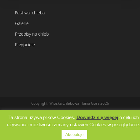
Festiwal chleba
Galerie
Przepisy na chleb
Przyjaciele
Copyright: Wioska Chlebowa - Jania Gora 2026
Ta strona używa plików Cookies.
Dowiedz się więcej
o celu ich
używania i możliwości zmiany ustawień Cookies w przeglądarce.
Akceptuje