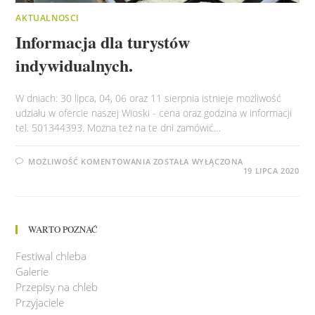
AKTUALNOSCI
Informacja dla turystów
indywidualnych.
W dniach: 30 lipca, 04, 06 oraz 11 sierpnia istnieje możliwość
udziału w ofercie naszej Wioski - cena oraz godzina w informacji
tel. 501344393. Można też na te dni zamówić…
INFORMACJA
MOŻLIWOŚĆ KOMENTOWANIA
ZOSTAŁA WYŁĄCZONA
DLA
19 LIPCA 2020
TURYSTÓW
INDYWIDUALNYCH.
WARTO POZNAĆ
Festiwal chleba
Galerie
Przepisy na chleb
Przyjaciele