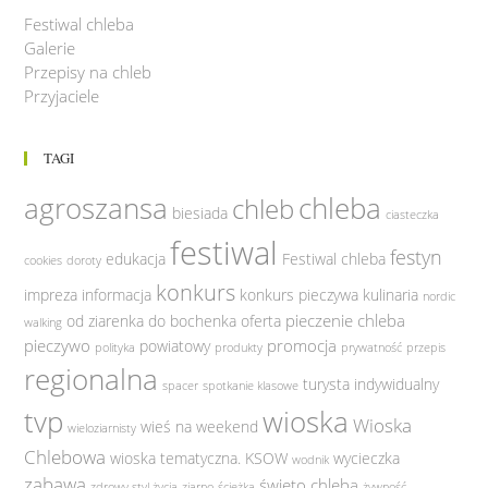
Festiwal chleba
Galerie
Przepisy na chleb
Przyjaciele
TAGI
agroszansa
chleba
chleb
biesiada
ciasteczka
festiwal
festyn
edukacja
Festiwal chleba
cookies
doroty
konkurs
impreza
informacja
konkurs pieczywa
kulinaria
nordic
pieczenie chleba
od ziarenka do bochenka
oferta
walking
pieczywo
promocja
powiatowy
polityka
produkty
prywatność
przepis
regionalna
turysta indywidualny
spacer
spotkanie klasowe
tvp
wioska
Wioska
wieś na weekend
wieloziarnisty
Chlebowa
wioska tematyczna. KSOW
wycieczka
wodnik
zabawa
święto chleba
zdrowy styl życia
ziarno
ścieżka
żywność