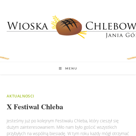
MENU
AKTUALNOSCI
X Festiwal Chleba
Jesteśmy już po kolejnym Festiwalu Chleba, który cieszył się
dużym zainteresowaniem. Miło nam było gościć wszystkich
przybyłych na wspólną biesiadę. W tym roku każdy mógł otrzymać