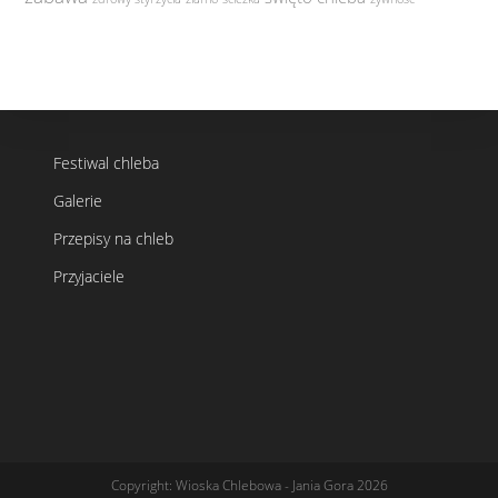
Festiwal chleba
Galerie
Przepisy na chleb
Przyjaciele
Copyright: Wioska Chlebowa - Jania Gora 2026