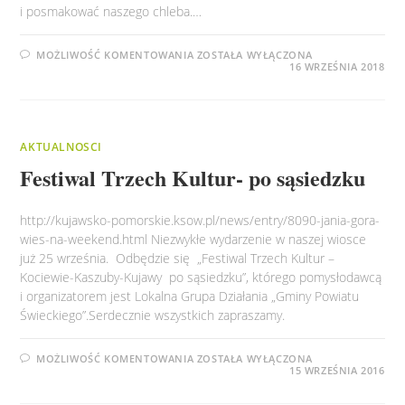
i posmakować naszego chleba.…
X
MOŻLIWOŚĆ KOMENTOWANIA
ZOSTAŁA WYŁĄCZONA
FESTIWAL
16 WRZEŚNIA 2018
CHLEBA
AKTUALNOSCI
Festiwal Trzech Kultur- po sąsiedzku
http://kujawsko-pomorskie.ksow.pl/news/entry/8090-jania-gora-
wies-na-weekend.html Niezwykłe wydarzenie w naszej wiosce
już 25 września. Odbędzie się „Festiwal Trzech Kultur –
Kociewie-Kaszuby-Kujawy po sąsiedzku”, którego pomysłodawcą
i organizatorem jest Lokalna Grupa Działania „Gminy Powiatu
Świeckiego”.Serdecznie wszystkich zapraszamy.
FESTIWAL
MOŻLIWOŚĆ KOMENTOWANIA
ZOSTAŁA WYŁĄCZONA
TRZECH
15 WRZEŚNIA 2016
KULTUR-
PO
SĄSIEDZKU