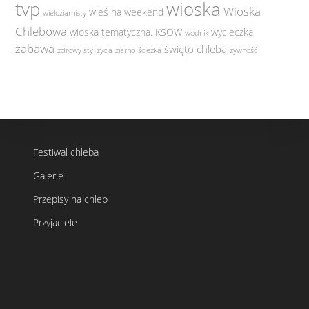
tvp
wioska
Wioska
wieś na weekend
wieloziarnisty
Chlebowa
wioska tematyczna. KSOW
wycieczka
wodnik
zabawa
święto chleba
zdrowy styl życia
ziarno
ścieżka
żywność
Festiwal chleba
Galerie
Przepisy na chleb
Przyjaciele