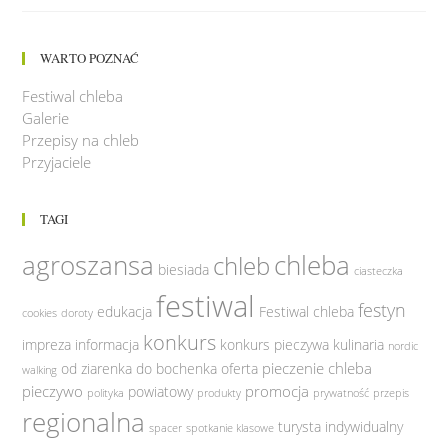
DOMOWE
PIECZYWO
NA
ZAKWASIE
WARTO POZNAĆ
LUB
NA
DROŻDŻACH”
Festiwal chleba
Galerie
Przepisy na chleb
Przyjaciele
TAGI
agroszansa
chleba
chleb
biesiada
ciasteczka
festiwal
festyn
edukacja
Festiwal chleba
cookies
doroty
konkurs
impreza
informacja
konkurs pieczywa
kulinaria
nordic
pieczenie chleba
od ziarenka do bochenka
oferta
walking
pieczywo
promocja
powiatowy
polityka
produkty
prywatność
przepis
regionalna
turysta indywidualny
spacer
spotkanie klasowe