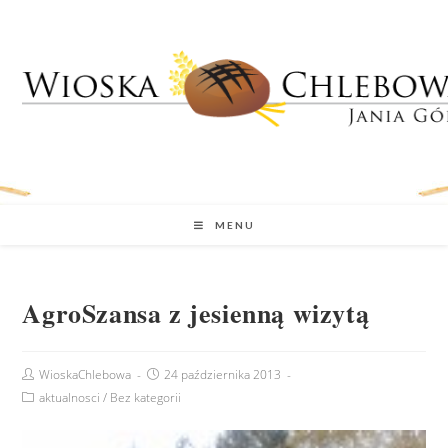
MENU
AgroSzansa z jesienną wizytą
WioskaChlebowa
24 października 2013
aktualnosci
/
Bez kategorii