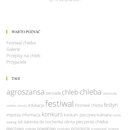
WARTO POZNAĆ
Festiwal chleba
Galerie
Przepisy na chleb
Przyjaciele
TAGI
agroszansa
chleba
chleb
biesiada
ciasteczka
festiwal
festyn
edukacja
Festiwal chleba
cookies
doroty
konkurs
impreza
informacja
konkurs pieczywa
kulinaria
nordic
pieczenie chleba
od ziarenka do bochenka
oferta
walking
pieczywo
promocja
powiatowy
polityka
produkty
prywatność
przepis