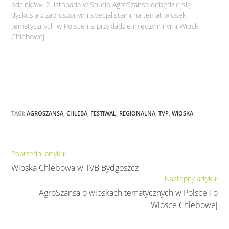
odcinków- 2 listopada w Studio AgroSzansa odbędzie się
dyskusja z zaproszonymi specjalistami na temat wiosek
tematycznych w Polsce na przykładzie między innymi Wioski
Chlebowej.
TAGI:
AGROSZANSA
,
CHLEBA
,
FESTIWAL
,
REGIONALNA
,
TVP
,
WIOSKA
Czytaj
Poprzedni artykuł
dalej
Wioska Chlebowa w TVB Bydgoszcz
Następny artykuł
AgroSzansa o wioskach tematycznych w Polsce i o
Wiosce Chlebowej