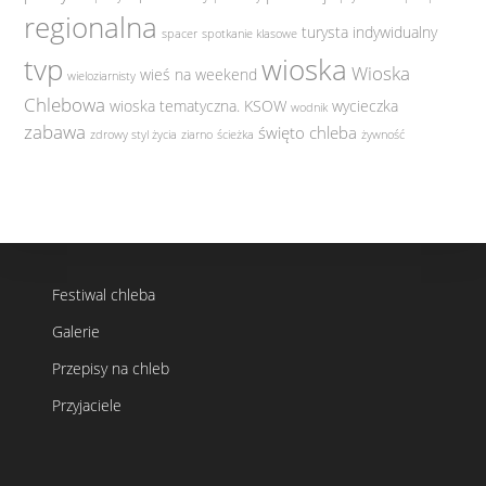
regionalna
turysta indywidualny
spacer
spotkanie klasowe
tvp
wioska
Wioska
wieś na weekend
wieloziarnisty
Chlebowa
wioska tematyczna. KSOW
wycieczka
wodnik
zabawa
święto chleba
zdrowy styl życia
ziarno
ścieżka
żywność
Festiwal chleba
Galerie
Przepisy na chleb
Przyjaciele