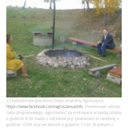
23 października gościliśmy Ekipę programu Agroszansa.
https://www.facebook.com/agroszansa/info
Premierowe odcinki
cyklu programowego „AgroSzansy” są emitowane w każdą sobotę
o godzinie 8:30. Każdy z odcinków jest powtarzany w niedzielę o
godzinie 13:00 oraz we wtorek o godzinie 13:30. W jednym z