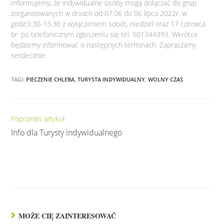
Informujemy, że indywidualne osoby mogą dołączać do grup
zorganizowanych w dniach od 07.06 do 06 lipca 2022r. w
godz.9.30-13.30 z wyłączeniem sobót, niedziel oraz 17 czerwca
br. po telefonicznym zgłoszeniu się tel. 501344393. Wkrótce
będziemy informować o następnych terminach. Zapraszamy
serdecznie.
TAGI:
PIECZENIE CHLEBA
,
TURYSTA INDYWIDUALNY
,
WOLNY CZAS
Czytaj
Poprzedni artykuł
dalej
Info dla Turysty indywidualnego
MOŻE CIĘ ZAINTERESOWAĆ