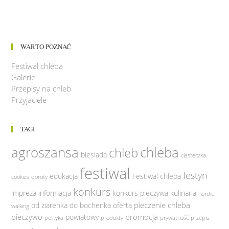
WARTO POZNAĆ
Festiwal chleba
Galerie
Przepisy na chleb
Przyjaciele
TAGI
agroszansa
chleba
chleb
biesiada
ciasteczka
festiwal
festyn
edukacja
Festiwal chleba
cookies
doroty
konkurs
impreza
informacja
konkurs pieczywa
kulinaria
nordic
pieczenie chleba
od ziarenka do bochenka
oferta
walking
pieczywo
promocja
powiatowy
polityka
produkty
prywatność
przepis