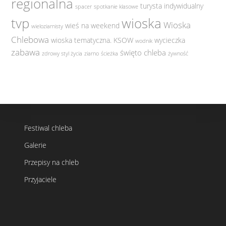
regionalna
turysta indywidualny
spacer
spotkanie klasowe
tvp
wioska
Wioska
wieś na weekend
wieloziarnisty
Chlebowa
wioska tematyczna. KSOW
wycieczka
wodnik
zabawa
święto chleba
zdrowy styl życia
ziarno
ścieżka
żywność
Festiwal chleba
Galerie
Przepisy na chleb
Przyjaciele