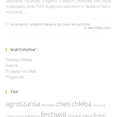
obejrzenia "Pocztówki z regionu" o Wiosce Chlebowej. Film został
zrealizowany przez TVP3 Bydgoszcz pod okiem p. Redaktor Iwony
Komisarek.…
POCZTÓWKA
MOŻLIWOŚĆ KOMENTOWANIA
ZOSTAŁA WYŁĄCZONA
Z
27 WRZEŚNIA 2019
REGIONU,
WIOSKA
CHLEBOWA
WARTO POZNAĆ
Festiwal chleba
Galerie
Przepisy na chleb
Przyjaciele
TAGI
agroszansa
chleba
chleb
biesiada
ciasteczka
festiwal
festyn
edukacja
Festiwal chleba
cookies
doroty