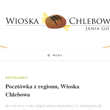
MENU
AKTUALNOSCI
Pocztówka z regionu, Wioska
Chlebowa
Kto się chce o nas czegoś więcej dowiedzieć, to zapraszamy do