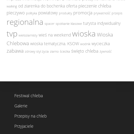
pieczenie chleba
od ziarenka do bochenka
oferta
walking
pieczywo
promocja
powiatowy
polityka
produkty
prywatność
przepis
regionalna
turysta indywidualny
spacer
spotkanie klasowe
tvp
wioska
Wioska
wieś na weekend
wieloziarnisty
Chlebowa
wioska tematyczna. KSOW
wycieczka
wodnik
zabawa
święto chleba
zdrowy styl życia
ziarno
ścieżka
żywność
Festiwal chleba
Galerie
Przepisy na chleb
Przyjaciele