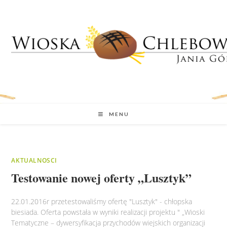
MENU
AKTUALNOSCI
Testowanie nowej oferty „Lusztyk”
22.01.2016r przetestowaliśmy ofertę "Lusztyk" - chłopska
biesiada. Oferta powstała w wyniki realizacji projektu " „Wioski
Tematyczne – dywersyfikacja przychodów wiejskich organizacji