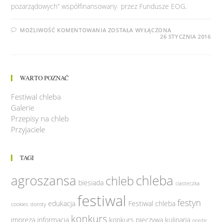
pozarządowych” współfinansowany przez Fundusze EOG.
TESTOWANIE
MOŻLIWOŚĆ KOMENTOWANIA
ZOSTAŁA WYŁĄCZONA
NOWEJ
26 STYCZNIA 2016
OFERTY
„LUSZTYK”
WARTO POZNAĆ
Festiwal chleba
Galerie
Przepisy na chleb
Przyjaciele
TAGI
agroszansa
chleba
chleb
biesiada
ciasteczka
festiwal
festyn
edukacja
Festiwal chleba
cookies
doroty
konkurs
impreza
informacja
konkurs pieczywa
kulinaria
nordic