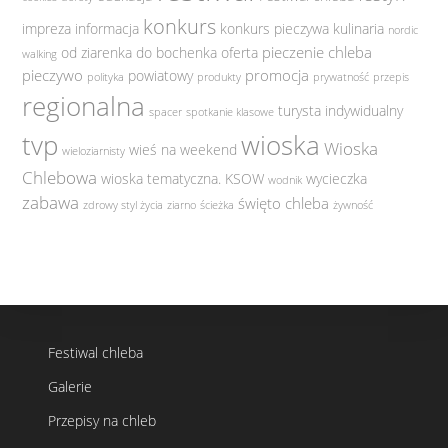
konkurs
impreza
informacja
konkurs pieczywa
kulinaria
nordic
pieczenie chleba
od ziarenka do bochenka
oferta
walking
pieczywo
promocja
powiatowy
polityka
produkty
prywatność
przepis
regionalna
turysta indywidualny
spacer
spotkanie klasowe
tvp
wioska
Wioska
wieś na weekend
wieloziarnisty
Chlebowa
wioska tematyczna. KSOW
wycieczka
wodnik
zabawa
święto chleba
zdrowy styl życia
ziarno
ścieżka
żywność
Festiwal chleba
Galerie
Przepisy na chleb