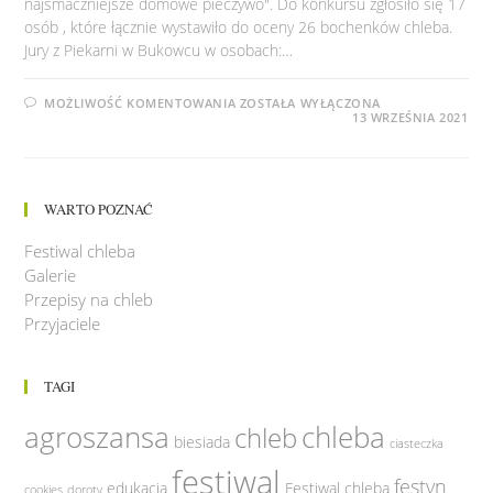
najsmaczniejsze domowe pieczywo". Do konkursu zgłosiło się 17
osób , które łącznie wystawiło do oceny 26 bochenków chleba.
Jury z Piekarni w Bukowcu w osobach:…
WYNIKI
MOŻLIWOŚĆ KOMENTOWANIA
ZOSTAŁA WYŁĄCZONA
POWIATOWEGO
13 WRZEŚNIA 2021
KONKURSU
NA
DOMOWE
PIECZYWO
WARTO POZNAĆ
Festiwal chleba
Galerie
Przepisy na chleb
Przyjaciele
TAGI
agroszansa
chleba
chleb
biesiada
ciasteczka
festiwal
festyn
edukacja
Festiwal chleba
cookies
doroty