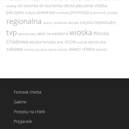
pieczenie chleba
od ziarenka do bochenka
oferta
walking
pieczywo
promocja
powiatowy
polityka
produkty
prywatność
przepis
regionalna
turysta indywidualny
spacer
spotkanie klasowe
tvp
wioska
Wioska
wieś na weekend
wieloziarnisty
Chlebowa
wioska tematyczna. KSOW
wycieczka
wodnik
zabawa
święto chleba
zdrowy styl życia
ziarno
ścieżka
żywność
Festiwal chleba
Galerie
Przepisy na chleb
Przyjaciele