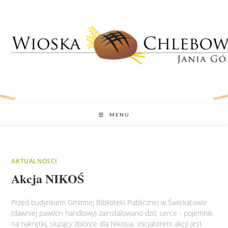
MENU
AKTUALNOSCI
Akcja NIKOŚ
Przed budynkiem Gminnej Biblioteki Publicznej w Świekatowie
(dawniej pawilon handlowy) zainstalowano dziś serce - pojemnik
na nakrętki, służący zbiórce dla Nikosia. Inicjatorem akcji jest