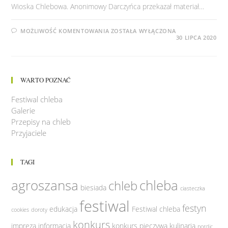
Wioska Chlebowa. Anonimowy Darczyńca przekazał materiał…
AKCJA
MOŻLIWOŚĆ KOMENTOWANIA
ZOSTAŁA WYŁĄCZONA
NIKOŚ
30 LIPCA 2020
WARTO POZNAĆ
Festiwal chleba
Galerie
Przepisy na chleb
Przyjaciele
TAGI
agroszansa
chleba
chleb
biesiada
ciasteczka
festiwal
festyn
edukacja
Festiwal chleba
cookies
doroty
konkurs
impreza
informacja
konkurs pieczywa
kulinaria
nordic