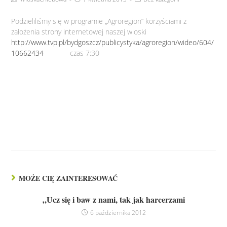
Podzieliliśmy się w programie „Agroregion” korzyściami z
założenia strony internetowej naszej wioski
http://www.tvp.pl/bydgoszcz/publicystyka/agroregion/wideo/604/
10662434
czas 7:30
MOŻE CIĘ ZAINTERESOWAĆ
„Ucz się i baw z nami, tak jak harcerzami
6 października 2012