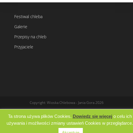
Festiwal chleba
Galerie
Przepisy na chleb
Przyjaciele
Copyright: Wioska Chlebowa - Jania Gora 2026
Ta strona używa plików Cookies.
Dowiedz się więcej
o celu ich
używania i możliwości zmiany ustawień Cookies w przeglądarce.
Akceptuje