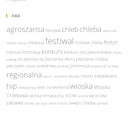
TAGI
agroszansa
chleba
chleb
biesiada
ciasteczka
festiwal
festyn
edukacja
Festiwal chleba
cookies
doroty
konkurs
impreza
informacja
konkurs pieczywa
kulinaria
nordic
pieczenie chleba
od ziarenka do bochenka
oferta
walking
pieczywo
promocja
powiatowy
polityka
produkty
prywatność
przepis
regionalna
turysta indywidualny
spacer
spotkanie klasowe
tvp
wioska
Wioska
wieś na weekend
wieloziarnisty
Chlebowa
wioska tematyczna. KSOW
wycieczka
wodnik
zabawa
święto chleba
zdrowy styl życia
ziarno
ścieżka
żywność