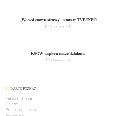
„We wsi znowu straszy” o nas w TVP.INFO
15 czerwca 2011
KSOW wspiera nasze działania
14 maja 2014
WARTO POZNAĆ
Festiwal chleba
Galerie
Przepisy na chleb
Przyjaciele