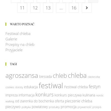
11
12
13
…
16
WARTO POZNAĆ
Festiwal chleba
Galerie
Przepisy na chleb
Przyjaciele
TAGI
agroszansa
chleba
chleb
biesiada
ciasteczka
festiwal
festyn
edukacja
Festiwal chleba
cookies
doroty
konkurs
impreza
informacja
konkurs pieczywa
kulinaria
nordic
pieczenie chleba
od ziarenka do bochenka
oferta
walking
pieczywo
promocja
powiatowy
polityka
produkty
prywatność
przepis