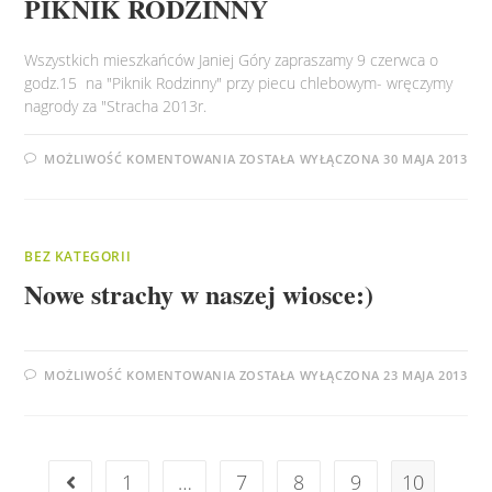
PIKNIK RODZINNY
Wszystkich mieszkańców Janiej Góry zapraszamy 9 czerwca o
godz.15 na "Piknik Rodzinny" przy piecu chlebowym- wręczymy
nagrody za "Stracha 2013r.
PIKNIK
MOŻLIWOŚĆ KOMENTOWANIA
ZOSTAŁA WYŁĄCZONA
30 MAJA 2013
RODZINNY
BEZ KATEGORII
Nowe strachy w naszej wiosce:)
NOWE
MOŻLIWOŚĆ KOMENTOWANIA
ZOSTAŁA WYŁĄCZONA
23 MAJA 2013
STRACHY
W
NASZEJ
WIOSCE:)
1
…
7
8
9
10