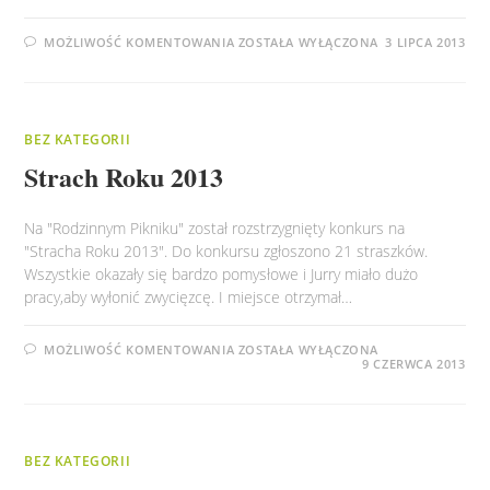
ZOBACZ
MOŻLIWOŚĆ KOMENTOWANIA
ZOSTAŁA WYŁĄCZONA
3 LIPCA 2013
JAK
PIECZEMY
CHLEB
:)
BEZ KATEGORII
Strach Roku 2013
Na "Rodzinnym Pikniku" został rozstrzygnięty konkurs na
"Stracha Roku 2013". Do konkursu zgłoszono 21 straszków.
Wszystkie okazały się bardzo pomysłowe i Jurry miało dużo
pracy,aby wyłonić zwycięzcę. I miejsce otrzymał…
STRACH
MOŻLIWOŚĆ KOMENTOWANIA
ZOSTAŁA WYŁĄCZONA
ROKU
9 CZERWCA 2013
2013
BEZ KATEGORII