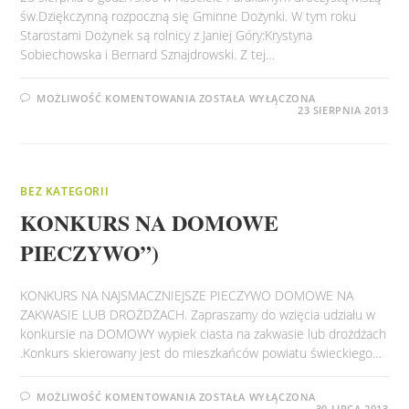
św.Dziękczynną rozpoczną się Gminne Dożynki. W tym roku
Starostami Dożynek są rolnicy z Janiej Góry:Krystyna
Sobiechowska i Bernard Sznajdrowski. Z tej…
DOŻYNKI
MOŻLIWOŚĆ KOMENTOWANIA
ZOSTAŁA WYŁĄCZONA
CZAS
23 SIERPNIA 2013
ZACZĄĆ
BEZ KATEGORII
KONKURS NA DOMOWE
PIECZYWO”)
KONKURS NA NAJSMACZNIEJSZE PIECZYWO DOMOWE NA
ZAKWASIE LUB DROŻDŻACH. Zapraszamy do wzięcia udziału w
konkursie na DOMOWY wypiek ciasta na zakwasie lub drożdżach
.Konkurs skierowany jest do mieszkańców powiatu świeckiego…
KONKURS
MOŻLIWOŚĆ KOMENTOWANIA
ZOSTAŁA WYŁĄCZONA
NA
30 LIPCA 2013