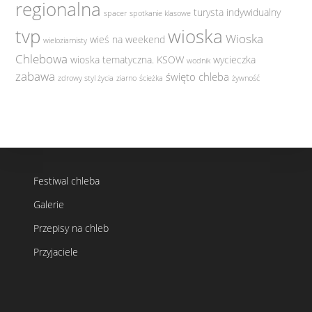
regionalna
turysta indywidualny
spacer
spotkanie klasowe
tvp
wioska
Wioska
wieś na weekend
wieloziarnisty
Chlebowa
wioska tematyczna. KSOW
wycieczka
wodnik
zabawa
święto chleba
zdrowy styl życia
ziarno
ścieżka
żywność
Festiwal chleba
Galerie
Przepisy na chleb
Przyjaciele