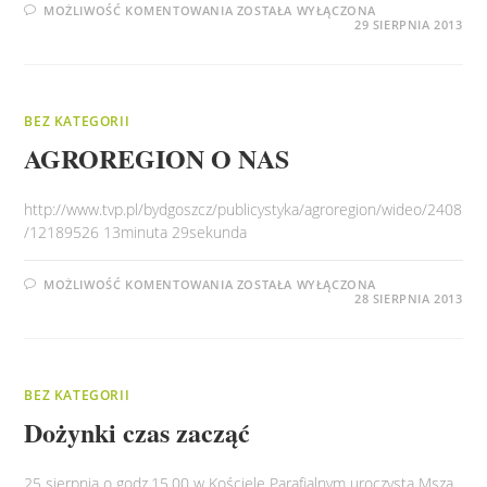
V
MOŻLIWOŚĆ KOMENTOWANIA
ZOSTAŁA WYŁĄCZONA
FESTIWAL
29 SIERPNIA 2013
CHLEBA
–
ZAPRASZAMY
BEZ KATEGORII
AGROREGION O NAS
http://www.tvp.pl/bydgoszcz/publicystyka/agroregion/wideo/2408
/12189526 13minuta 29sekunda
AGROREGION
MOŻLIWOŚĆ KOMENTOWANIA
ZOSTAŁA WYŁĄCZONA
O
28 SIERPNIA 2013
NAS
BEZ KATEGORII
Dożynki czas zacząć
25 sierpnia o godz.15.00 w Kościele Parafialnym uroczystą Mszą