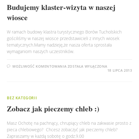
Budujemy klaster-wizyta w naszej
wiosce
W ramach budowy klastra turystycznego Borów Tucholskich
gościliśmy w naszej wiosce przedstawicieli z innych wiosek
tematycznych.Mamy nadzieję,że nasza oferta sprostała
wymaganiom naszych uczestników.
BUDUJEMY
MOŻLIWOŚĆ KOMENTOWANIA
ZOSTAŁA WYŁĄCZONA
KLASTER-
18 LIPCA 2013
WIZYTA
W
NASZEJ
WIOSCE
BEZ KATEGORII
Zobacz jak pieczemy chleb :)
Masz Ochotę na pachnący, chrupiący chleb na zakwasie prosto z
pieca chlebowego? Chcesz zobaczyć jak pieczemy chleb?
Zapraszamy w każdą sobotę o godz.9.00