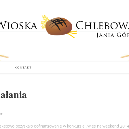
KONTAKT
ałania
rii
ekatowo pozyskało dofinansowanie w konkursie „Wieś na weekend 2014