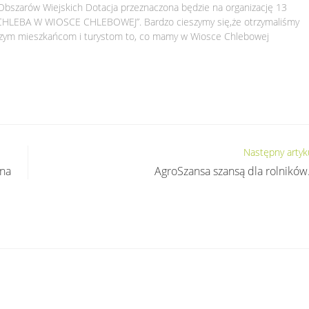
Obszarów Wiejskich Dotacja przeznaczona będzie na organizację 13
CHLEBA W WIOSCE CHLEBOWEJ”. Bardzo cieszymy się,że otrzymaliśmy
aszym mieszkańcom i turystom to, co mamy w Wiosce Chlebowej
Następny artyk
jna
AgroSzansa szansą dla rolnikó