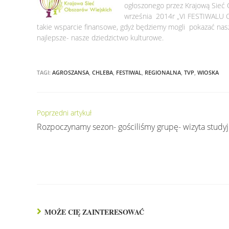
ogłoszonego przez Krajową Sieć 
września 2014r „VI FESTIWALU 
takie wsparcie finansowe, gdyż będziemy mogli pokazać n
najlepsze- nasze dziedzictwo kulturowe.
TAGI:
AGROSZANSA
,
CHLEBA
,
FESTIWAL
,
REGIONALNA
,
TVP
,
WIOSKA
Czytaj
Poprzedni artykuł
dalej
Rozpoczynamy sezon- gościliśmy grupę- wizyta study
MOŻE CIĘ ZAINTERESOWAĆ