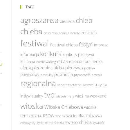
TAGI
agroszansa
chleb
biesiada
chleba
edukacja
ciasteczka
cookies
doroty
festiwal
festyn
Festiwal chleba
impreza
konkurs
informacja
konkurs pieczywa
kulinaria
od ziarenka do bochenka
nordic walking
uł
pieczenie chleba
pieczywo
oferta
polityka
w…
promocja
powiatowy
produkty
prywatność
przepis
regionalna
turysta
spacer
spotkanie klasowe
tvp
indywidualny
wieś na weekend
wieloziarnisty
wioska
Wioska Chlebowa
wioska
zabawa
tematyczna. KSOW
wycieczka
wodnik
święto chleba
zdrowy styl życia
ziarno
ścieżka
żywność