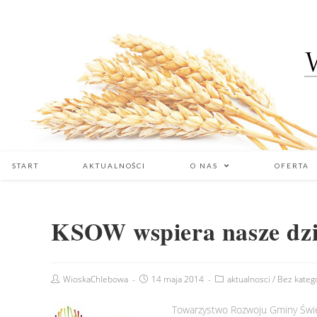
START
AKTUALNOŚCI
O NAS
OFERTA
KSOW wspiera nasze dzi
WioskaChlebowa
14 maja 2014
aktualnosci
/
Bez katego
Towarzystwo Rozwoju Gminy Świ