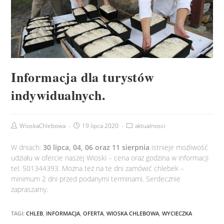
Informacja dla turystów
indywidualnych.
WioskaChlebowa
19 lipca 2020
aktualnosci
W dniach:
30 lipca, 04, 06 oraz 11 sierpnia
istnieje możliwość
udziału w ofercie naszej Wioski – cena oraz godzina w informacji
tel. 501344393. Można też na te dni zamówić chlebek –
minimum 2 dni przed podanymi terminami. Serdecznie
zapraszamy.
TAGI:
CHLEB
,
INFORMACJA
,
OFERTA
,
WIOSKA CHLEBOWA
,
WYCIECZKA