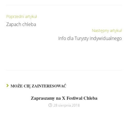
Czytaj
Poprzedni artykuł
dalej
Zapach chleba
Następny artykuł
Info dla Turysty indywidualnego
MOŻE CIĘ ZAINTERESOWAĆ
Zapraszamy na X Festiwal Chleba
28 sierpnia 2018