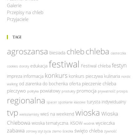
Galerie
Przepisy na chleb
Przyjaciele
TAGI
agroszansa
chleba
chleb
biesiada
ciasteczka
festiwal
festyn
edukacja
Festiwal chleba
cookies
doroty
konkurs
impreza
informacja
konkurs pieczywa
kulinaria
nordic
pieczenie chleba
od ziarenka do bochenka
oferta
walking
pieczywo
promocja
powiatowy
polityka
produkty
prywatność
przepis
regionalna
turysta indywidualny
spacer
spotkanie klasowe
tvp
wioska
Wioska
wieś na weekend
wieloziarnisty
Chlebowa
wioska tematyczna. KSOW
wycieczka
wodnik
zabawa
święto chleba
zdrowy styl życia
ziarno
ścieżka
żywność