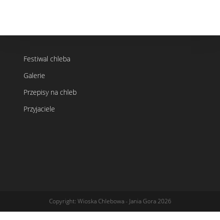
Festiwal chleba
Galerie
Przepisy na chleb
Przyjaciele
Copyright: Wioska Chlebowa - Jania Gora 2026