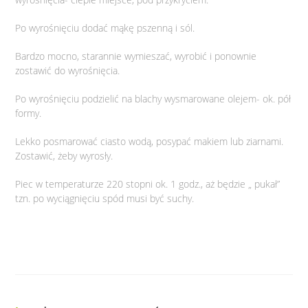
Po wyrośnięciu dodać mąkę pszenną i sól.
Bardzo mocno, starannie wymieszać, wyrobić i ponownie
zostawić do wyrośnięcia.
Po wyrośnięciu podzielić na blachy wysmarowane olejem- ok. pół
formy.
Lekko posmarować ciasto wodą, posypać makiem lub ziarnami.
Zostawić, żeby wyrosły.
Piec w temperaturze 220 stopni ok. 1 godz., aż będzie „ pukał”
tzn. po wyciągnięciu spód musi być suchy.