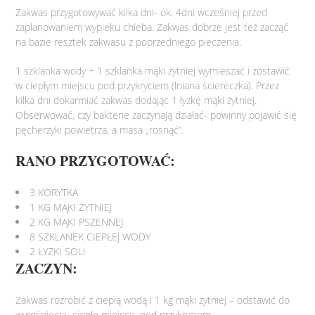
Zakwas przygotowywać kilka dni- ok. 4dni wcześniej przed
zaplanowaniem wypieku chleba. Zakwas dobrze jest też zacząć
na bazie resztek zakwasu z poprzedniego pieczenia.
1 szklanka wody + 1 szklanka mąki żytniej wymieszać i zostawić
w ciepłym miejscu pod przykryciem (lniana ściereczka). Przez
kilka dni dokarmiać zakwas dodając 1 łyżkę mąki żytniej.
Obserwować, czy bakterie zaczynają działać- powinny pojawić się
pęcherzyki powietrza, a masa „rosnąć”.
RANO PRZYGOTOWAĆ:
3 KORYTKA
1 KG MĄKI ŻYTNIEJ
2 KG MĄKI PSZENNEJ
8 SZKLANEK CIEPŁEJ WODY
2 ŁYŻKI SOLI
ZACZYN:
Zakwas rozrobić z ciepłą wodą i 1 kg mąki żytniej – odstawić do
wyrośnięcia- ciepłe miejsce, pod przykryciem.