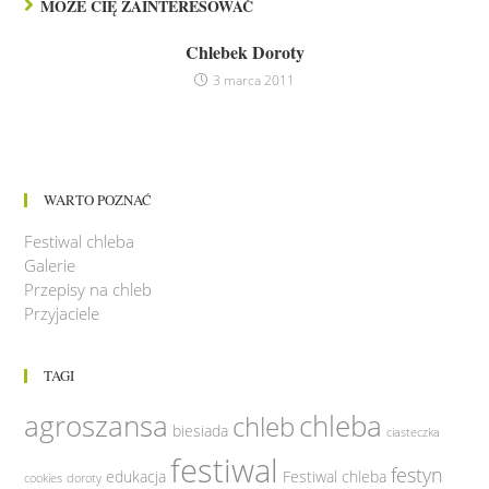
MOŻE CIĘ ZAINTERESOWAĆ
Chlebek Doroty
3 marca 2011
WARTO POZNAĆ
Festiwal chleba
Galerie
Przepisy na chleb
Przyjaciele
TAGI
agroszansa
chleba
chleb
biesiada
ciasteczka
festiwal
festyn
edukacja
Festiwal chleba
cookies
doroty