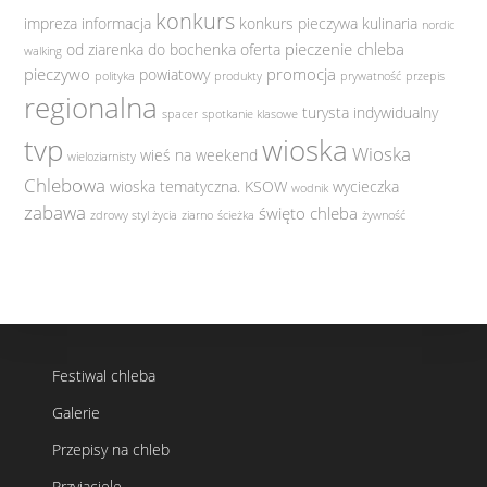
konkurs
impreza
informacja
konkurs pieczywa
kulinaria
nordic
pieczenie chleba
od ziarenka do bochenka
oferta
walking
pieczywo
promocja
powiatowy
polityka
produkty
prywatność
przepis
regionalna
turysta indywidualny
spacer
spotkanie klasowe
tvp
wioska
Wioska
wieś na weekend
wieloziarnisty
Chlebowa
wioska tematyczna. KSOW
wycieczka
wodnik
zabawa
święto chleba
zdrowy styl życia
ziarno
ścieżka
żywność
Festiwal chleba
Galerie
Przepisy na chleb
Przyjaciele